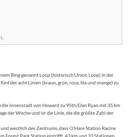
t.
inem Ring genannt Loop (historisch Union Loop) in der
 fünf der acht Linien (braun, grün, rosa, lila und orange) zu
h die Innenstadt von Howard zu 95th/Dan Ryan mit 35 km
ge der Woche und ist die Linie, die die größte Zahl der
e und westlich des Zentrums, dass O’Hare Station Racine
um Forest Park Station eintrifft. 43 km und 33 Stationen.