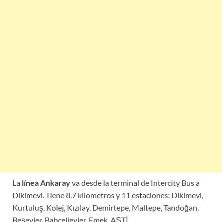
La
línea Ankaray
va desde la terminal de Intercity Bus a
Dikimevi. Tiene 8.7 kilometros y 11 estaciones: Dikimevi,
Kurtuluş, Kolej, Kızılay, Demirtepe, Maltepe, Tandoğan,
Beşevler, Bahçelievler, Emek, AŞTİ