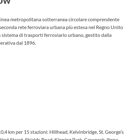
a linea metropolitana sotterranea circolare comprendente
a seconda rete ferroviara urbana più estesa nel Regno Unito
sistema di trasporti ferroviario urbano, gestito dalla
perativa dal 1896.
4 km per 15 stazioni: Hillhead, Kelvinbridge, St. George’s
West Street, Shields Road, Kinning Park, Cessnock, Ibrox,