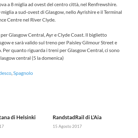
va a 8 miglia ad ovest del centro città, nel Renfrewshire.
miglia a sud-ovest di Glasgow, nello Ayrishire e il Terminal
nce Centre nel River Clyde.
 per Glasgow Central, Ayr e Clyde Coast. Il biglietto
asgow e sarà valido sul treno per Paisley Gilmour Street e
o. Per quanto riguarda i treni per Glasgow Central, ci sono
Glasgow central (5 la domenica)
desco
Spagnolo
ana di Helsinki
RandstadRail di L’Aia
17
15 Agosto 2017