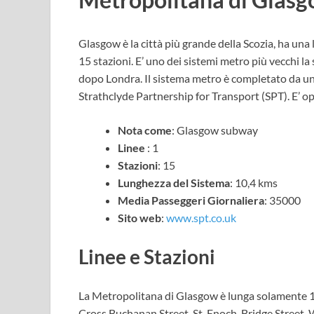
Glasgow è la città più grande della Scozia, ha un
15 stazioni. E’ uno dei sistemi metro più vecchi l
dopo Londra. Il sistema metro è completato da un 
Strathclyde Partnership for Transport (SPT). E’ o
Nota come
: Glasgow subway
Linee
: 1
Stazioni
: 15
Lunghezza del Sistema
: 10,4 kms
Media Passeggeri Giornaliera
: 35000
Sito web
:
www.spt.co.uk
Linee e Stazioni
La Metropolitana di Glasgow è lunga solamente 10,
Cross,Buchanan Street, St. Enoch, Bridge Street, 