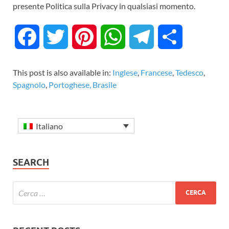
presente Politica sulla Privacy in qualsiasi momento.
F
T
P
W
T
C
a
w
i
h
e
o
This post is also available in:
Inglese
Francese
Tedesco
Spagnolo
Portoghese, Brasile
c
i
n
a
l
n
e
t
t
t
e
d
Italiano
b
t
e
s
g
i
o
e
r
A
r
v
SEARCH
o
r
e
p
a
i
k
s
p
m
d